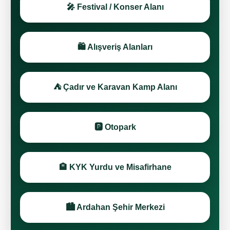
🎤 Festival / Konser Alanı
🛍️ Alışveriş Alanları
⛺ Çadır ve Karavan Kamp Alanı
🅿️ Otopark
🏨 KYK Yurdu ve Misafirhane
🏙️ Ardahan Şehir Merkezi