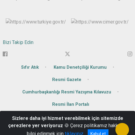
Bizi Takip Edin
Sıfır Atık
Kamu Denetçiliği Kurumu
Resmi Gazete
Cumhurbaşkanlığı Resmi Yazışma Kılavuzu
Resmi İlan Portalı
Sizlere daha iyi hizmet verebilmek için sitemizde
Karagöl Mahallesi Kongre Caddesi No : 67 75000 Ardahan
çerezlere yer veriyoruz
🍪 Çerez politikamız hakkında
0 478 211 30 02
bilgi edinmek için
tıklayınız
Kabul et