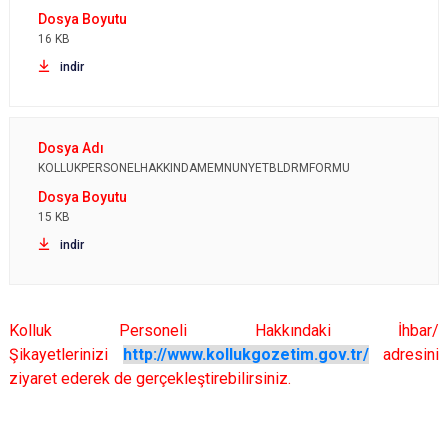
16 KB
indir
KOLLUKPERSONELHAKKINDAMEMNUNYETBLDRMFORMU
15 KB
indir
Kolluk Personeli Hakkındaki İhbar/
Şikayetlerinizi
http://www.kollukgozetim.gov.tr/
adresini
ziyaret ederek de gerçekleştirebilirsiniz.